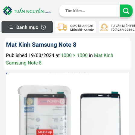
Skip
Tìm
to
kiếm:
content
GIAO NHANH 2H
TƯ VẤN MIỄN PHÍ
Danh mục
Miễn phí - An toàn
Từ 7-24H: 0984 0
iPhone Thanh Lý
Mat Kinh Samsung Note 8
Macbook cũ
Published
19/03/2024
at
1000 × 1000
in
Mat Kinh
Apple Watch cũ
Samsung Note 8
iPad cũ
Samsung Cũ
Laptop cũ
Máy Ảnh Cũ
Máy PS Cũ
Khách Hàng
Mua Hàng Trả Góp
Check Bảo Hành