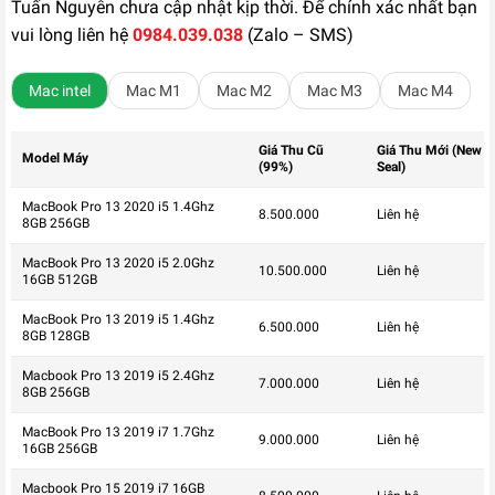
Tuấn Nguyễn chưa cập nhật kịp thời. Để chính xác nhất bạn
vui lòng liên hệ
0984.039.038
(Zalo – SMS)
Mac intel
Mac M1
Mac M2
Mac M3
Mac M4
Giá Thu Cũ
Giá Thu Mới (New
Model Máy
(99%)
Seal)
MacBook Pro 13 2020 i5 1.4Ghz
8.500.000
Liên hệ
8GB 256GB
MacBook Pro 13 2020 i5 2.0Ghz
10.500.000
Liên hệ
16GB 512GB
MacBook Pro 13 2019 i5 1.4Ghz
6.500.000
Liên hệ
8GB 128GB
Macbook Pro 13 2019 i5 2.4Ghz
7.000.000
Liên hệ
8GB 256GB
MacBook Pro 13 2019 i7 1.7Ghz
9.000.000
Liên hệ
16GB 256GB
Macbook Pro 15 2019 i7 16GB