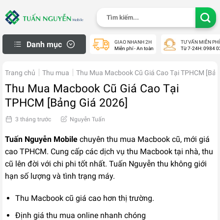
Skip
Tìm
to
kiếm:
content
GIAO NHANH 2H
TƯ VẤN MIỄN PHÍ
Danh mục
Miễn phí - An toàn
Từ 7-24H: 0984 0
iPhone Thanh Lý
Trang chủ
Thu mua
Thu Mua Macbook Cũ Giá Cao Tại TPHCM [Bản
Macbook cũ
Thu Mua Macbook Cũ Giá Cao Tại
Apple Watch cũ
TPHCM [Bảng Giá 2026]
iPad cũ
3 tháng trước
Nguyễn Tuấn
Samsung Cũ
Tuấn Nguyễn Mobile
chuyên thu mua Macbook cũ, mới giá
Laptop cũ
cao TPHCM. Cung cấp các dịch vụ thu Macbook tại nhà, thu
Máy Ảnh Cũ
cũ lên đời với chi phi tốt nhất. Tuấn Nguyễn thu không giới
Máy PS Cũ
hạn số lượng và tình trạng máy.
Khách Hàng
Thu Macbook cũ giá cao hơn thị trường.
Mua Hàng Trả Góp
Định giá thu mua online nhanh chóng
Check Bảo Hành