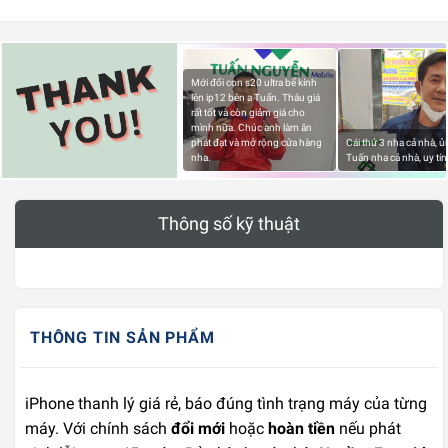
Mới đổi con s20 ultra bể kính
lên ip12 bên a Tuấn. Thâu giá
rất tốt và còn giảm giá cho
mình nữa. Chúc anh làm ăn
phát đạt và mở rộng cửa hàng
Cái thứ 3 nha cả nhà, 
nha.
Tuấn nha cả nhà, uy tín
Thông số kỹ thuật
THÔNG TIN SẢN PHẨM
iPhone thanh lý giá rẻ, báo đúng tình trạng máy của từng
máy. Với chính sách
đổi mới
hoặc
hoàn tiền
nếu phát