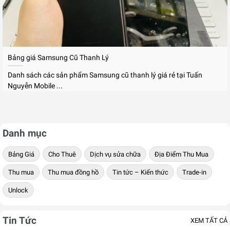
Bảng giá Samsung Cũ Thanh Lý
Danh sách các sản phẩm Samsung cũ thanh lý giá rẻ tại Tuấn
Nguyễn Mobile ...
Danh mục
Bảng Giá
Cho Thuê
Dịch vụ sửa chữa
Địa Điểm Thu Mua
Thu mua
Thu mua đồng hồ
Tin tức – Kiến thức
Trade-in
Unlock
Tin Tức
XEM TẤT CẢ