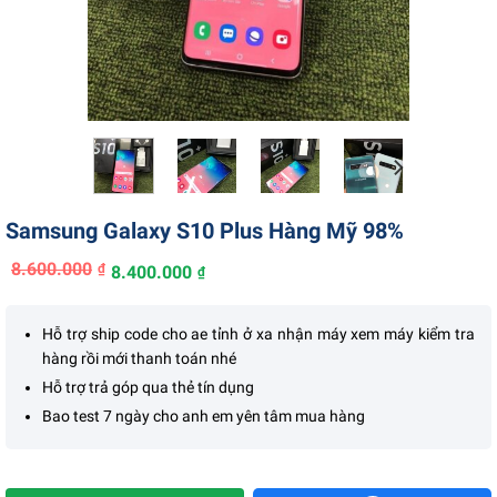
Liên hệ
Samsung Galaxy S10 Plus Hàng Mỹ 98%
8.600.000
₫
8.400.000
₫
Giá
Giá
gốc
hiện
là:
tại
Hỗ trợ ship code cho ae tỉnh ở xa nhận máy xem máy kiểm tra
8.600.000₫.
là:
hàng rồi mới thanh toán nhé
8.400.000₫.
Hỗ trợ trả góp qua thẻ tín dụng
Bao test 7 ngày cho anh em yên tâm mua hàng