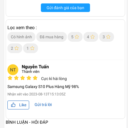
Gửi đánh giá của bạn
Lọc xem theo :
Có hình ảnh
Đã mua hàng
5
4
3
2
1
Nguyễn Tuấn
NT
Thành viên
Cực kì hài lòng
Samsung Galaxy S10 Plus Hàng Mỹ 98%
Nhận xét vào
2023-08-13T15:13:05Z
Gửi trả lời
Like
BÌNH LUẬN - HỎI ĐÁP