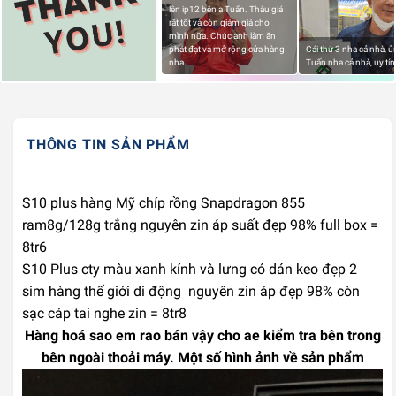
lên ip12 bên a Tuấn. Thâu giá
rất tốt và còn giảm giá cho
mình nữa. Chúc anh làm ăn
phát đạt và mở rộng cửa hàng
Cái thứ 3 nha cả nhà, 
nha.
Tuấn nha cả nhà, uy tín
THÔNG TIN SẢN PHẨM
S10 plus hàng Mỹ chíp rồng Snapdragon 855
ram8g/128g trắng nguyên zin áp suất đẹp 98% full box =
8tr6
S10 Plus cty màu xanh kính và lưng có dán keo đẹp 2
sim hàng thế giới di động nguyên zin áp đẹp 98% còn
sạc cáp tai nghe zin = 8tr8
Hàng hoá sao em rao bán vậy cho ae kiểm tra bên trong
bên ngoài thoải máy. Một số hình ảnh về sản phẩm