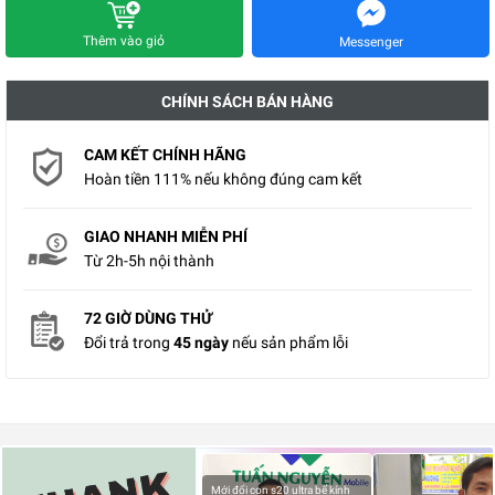
Thêm vào giỏ
Messenger
CHÍNH SÁCH BÁN HÀNG
CAM KẾT CHÍNH HÃNG
Hoàn tiền 111% nếu không đúng cam kết
GIAO NHANH MIỄN PHÍ
Từ 2h-5h nội thành
72 GIỜ DÙNG THỬ
Đổi trả trong
45 ngày
nếu sản phẩm lỗi
Mới đổi con s20 ultra bể kính