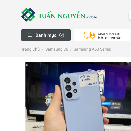
Skip
to
content
GIAO NHANH 2H
Danh mục
Miễn phí - An toàn
iPhone Thanh Lý
Trang Chủ
Samsung Cũ
Samsung A53 Series
/
/
Macbook cũ
Apple Watch cũ
iPad cũ
Samsung Cũ
Laptop cũ
Máy Ảnh Cũ
Máy PS Cũ
Khách Hàng
Mua Hàng Trả Góp