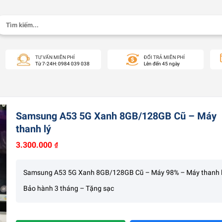
Tìm
kiếm:
TƯ VẤN MIỄN PHÍ
ĐỔI TRẢ MIỄN PHÍ
Từ 7-24H: 0984 039 038
Lên đến 45 ngày
Samsung A53 5G Xanh 8GB/128GB Cũ – Máy
thanh lý
3.300.000
₫
Samsung A53 5G Xanh 8GB/128GB Cũ – Máy 98% – Máy thanh 
Bảo hành 3 tháng – Tặng sạc