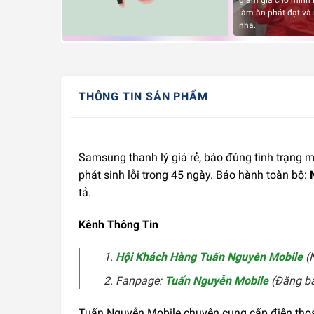
giảm giá cho mình 
làm ăn phát đạt và
nha.
THÔNG TIN SẢN PHẨM
Samsung thanh lý giá rẻ, báo đúng tình trạng 
phát sinh lỗi trong 45 ngày. Bảo hành toàn bộ:
tả.
Kênh Thông Tin
Hội Khách Hàng Tuấn Nguyễn Mobile
(N
Fanpage:
Tuấn Nguyễn Mobile
(Đăng bài
Tuấn Nguyễn Mobile chuyên cung cấp điện thoạ