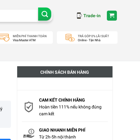
Trade-in
MIỄN PHÍ THANH TOÁN
TRẢ GÓP 0% LÃI SUẤT
Visa Master ATM
Online - Tận Nhà
CHÍNH SÁCH BÁN HÀNG
CAM KẾT CHÍNH HÃNG
Hoàn tiền 111% nếu không đúng
lý
cam kết
GIAO NHANH MIỄN PHÍ
Từ 2h-5h nội thành