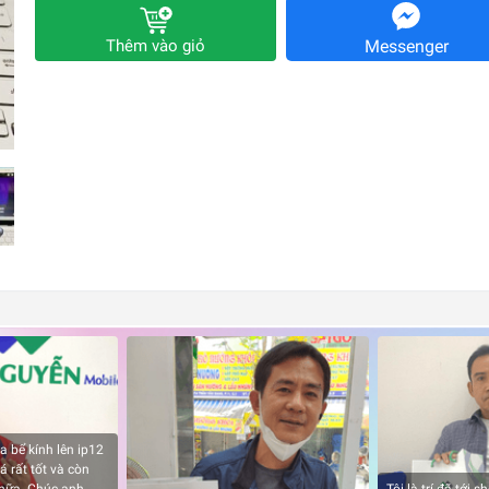
Thêm vào giỏ
Messenger
a bể kính lên ip12
á rất tốt và còn