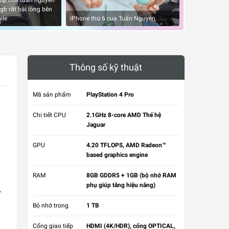
 shop của tuấn nguyễn
b rất hài lòng bên
Quảng cáo đúng
ile
iPhone thứ 6 cua Tuấn Nguyễn
quá tốt
Thông số kỹ thuật
Mã sản phẩm
PlayStation 4 Pro
Chi tiết CPU
2.1GHz 8-core AMD Thế hệ
Jaguar
GPU
4.20 TFLOPS, AMD Radeon™
based graphics engine
h
RAM
8GB GDDR5 + 1GB (bộ nhớ RAM
phụ giúp tăng hiệu năng)
.
Bộ nhớ trong
1 TB
Cổng giao tiếp
HDMI (4K/HDR), cổng OPTICAL,