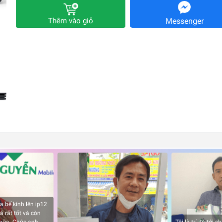
Thêm vào giỏ
Messenger
a bể kính lên ip12
á rất tốt và còn