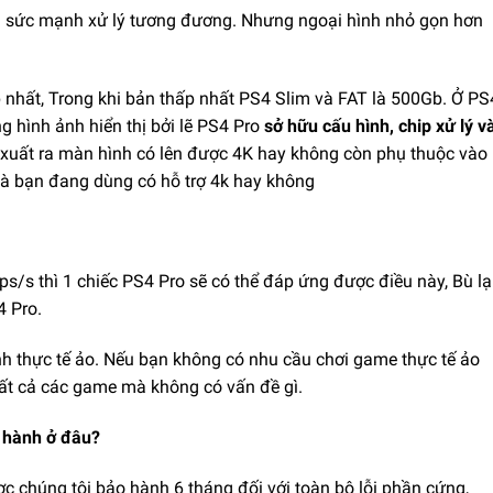
i sức mạnh xử lý tương đương. Nhưng ngoại hình nhỏ gọn hơn
nhất, Trong khi bản thấp nhất PS4 Slim và FAT là 500Gb. Ở PS
g hình ảnh hiển thị bởi lẽ PS4 Pro
sở hữu cấu hình, chip xử lý v
nh xuất ra màn hình có lên được 4K hay không còn phụ thuộc vào
mà bạn đang dùng có hỗ trợ 4k hay không
/s thì 1 chiếc PS4 Pro sẽ có thể đáp ứng được điều này, Bù lạ
4 Pro.
nh thực tế ảo. Nếu bạn không có nhu cầu chơi game thực tế ảo
tất cả các game mà không có vấn đề gì.
o hành ở đâu?
 chúng tôi bảo hành 6 tháng đối với toàn bộ lỗi phần cứng,