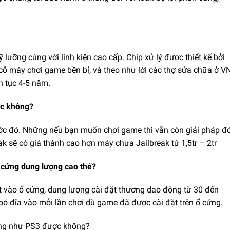
 lưỡng cùng với linh kiện cao cấp. Chip xử lý được thiết kế bởi
 cỗ máy chơi game bền bỉ, và theo như lời các thợ sửa chữa ở V
ên tục 4-5 năm.
ợc không?
ớc đó. Những nếu bạn muốn chơi game thì vẫn còn giải pháp đ
k sẽ có giá thành cao hơn máy chưa Jailbreak từ 1,5tr – 2tr
 ổ cứng dung lượng cao thế?
t vào ổ cứng, dung lượng cài đặt thương dao động từ 30 đến
ỏ đĩa vào mỗi lần chơi dù game đã được cài đặt trên ổ cứng.
ống như PS3 được không?