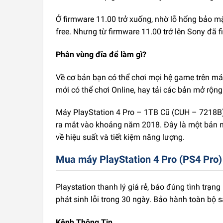
Ở firmware 11.00 trở xuống, nhờ lỗ hổng bảo m
free. Nhưng từ firmware 11.00 trở lên Sony đã fi
Phân vùng đĩa để làm gì?
Về cơ bản bạn có thể chơi mọi hệ game trên m
mới có thể chơi Online, hay tải các bản mở rộn
Máy PlayStation 4 Pro – 1TB Cũ (CUH – 7218B)
ra mắt vào khoảng năm 2018. Đây là một bản nâ
về hiệu suất và tiết kiệm năng lượng.
Mua máy PlayStation 4 Pro (PS4 Pro)
Playstation thanh lý giá rẻ, báo đúng tình trạ
phát sinh lỗi trong 30 ngày. Bảo hành toàn bộ 
Kênh Thông Tin