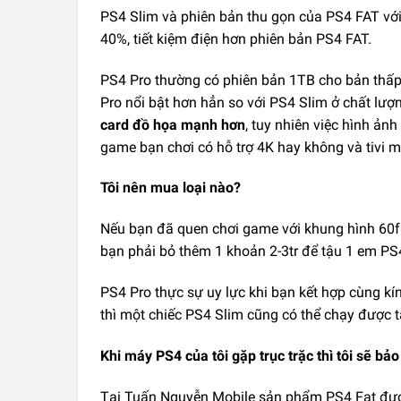
PS4 Slim và phiên bản thu gọn của PS4 FAT vớ
40%, tiết kiệm điện hơn phiên bản PS4 FAT.
PS4 Pro thường có phiên bản 1TB cho bản thấp 
Pro nổi bật hơn hẳn so với PS4 Slim ở chất lượn
card đồ họa mạnh hơn
, tuy nhiên việc hình ả
game bạn chơi có hỗ trợ 4K hay không và tivi 
Tôi nên mua loại nào?
Nếu bạn đã quen chơi game với khung hình 60fps
bạn phải bỏ thêm 1 khoản 2-3tr để tậu 1 em PS
PS4 Pro thực sự uy lực khi bạn kết hợp cùng kí
thì một chiếc PS4 Slim cũng có thể chạy được 
Khi máy PS4 của tôi gặp trục trặc thì tôi sẽ bả
Tại Tuấn Nguyễn Mobile sản phẩm PS4 Fat được