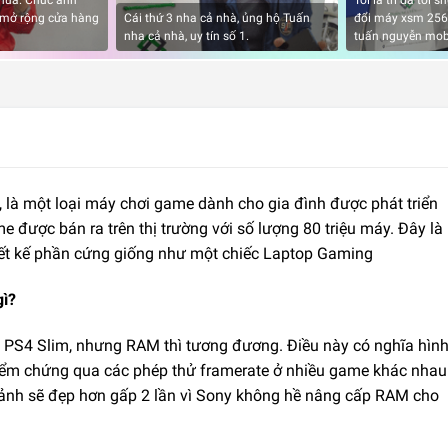
nữa. Chúc anh
Tôi là trí đã tới
 mở rộng cửa hàng
Cái thứ 3 nha cả nhà, ủng hộ Tuấn
đổi máy xsm 256g
nha cả nhà, uy tín số 1.
tuấn nguyễn mob
o, là một loại máy chơi game dành cho gia đình được phát triển
 được bán ra trên thị trường với số lượng 80 triệu máy. Đây là
ết kế phần cứng giống như một chiếc Laptop Gaming
gì?
i PS4 Slim, nhưng RAM thì tương đương. Điều này có nghĩa hìn
iểm chứng qua các phép thử framerate ở nhiều game khác nhau
 ảnh sẽ đẹp hơn gấp 2 lần vì Sony không hề nâng cấp RAM cho