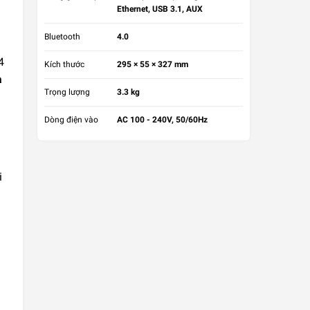
Ethernet, USB 3.1, AUX
Bluetooth
4.0
4
Kích thước
295 × 55 × 327 mm
à
Trọng lượng
3.3 kg
Dòng điện vào
AC 100 - 240V, 50/60Hz
i