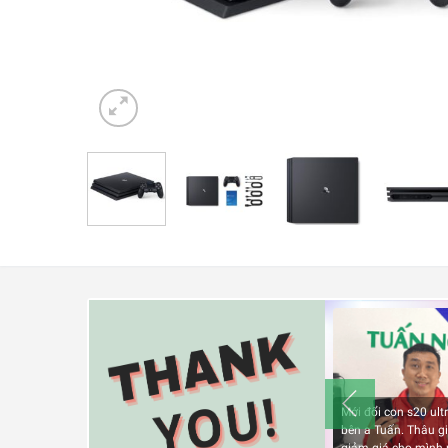
Check Bảo Hành
Liên hệ
Mới đổi con s20 ultr
bên a Tuấn. Thâu gi