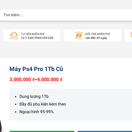
Tìm
kiếm:
TƯ VẤN MIỄN PHÍ
ĐỔI TRẢ MIỄN PHÍ
Từ 7-24H: 0984 039 038
Lên đến 45 ngày
Máy Ps4 Pro 1Tb Cũ
-
3.000.000
4.000.000
₫
₫
Dung lượng 1Tb
Đầy đủ phụ kiện kèm theo
Ngoại hình 95-99%