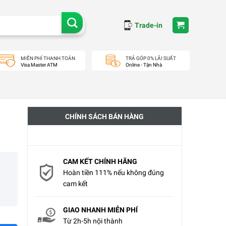
Trade-in
MIỄN PHÍ THANH TOÁN
TRẢ GÓP 0% LÃI SUẤT
Visa Master ATM
Online - Tận Nhà
CHÍNH SÁCH BÁN HÀNG
CAM KẾT CHÍNH HÃNG
Hoàn tiền 111% nếu không đúng
cam kết
GIAO NHANH MIỄN PHÍ
Từ 2h-5h nội thành