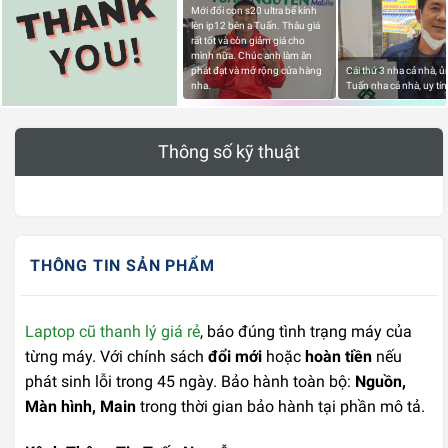
Mới đổi con s20 ultra bể kính
lên ip12 bên a Tuấn. Thâu giá
rất tốt và còn giảm giá cho
mình nữa. Chúc anh làm ăn
phát đạt và mở rộng cửa hàng
Cái thứ 3 nha cả nhà, 
nha.
Tuấn nha cả nhà, uy tín
Thông số kỹ thuật
THÔNG TIN SẢN PHẨM
Laptop cũ thanh lý giá rẻ
, báo đúng tình trạng máy của
từng máy. Với chính sách
đổi mới
hoặc
hoàn tiền
nếu
phát sinh lỗi trong 45 ngày. Bảo hành toàn bộ:
Nguồn,
Màn hình, Main
trong thời gian bảo hành tại phần mô tả.