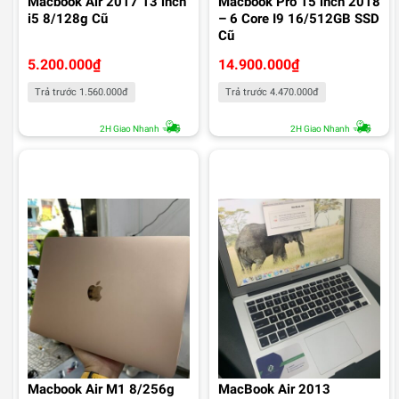
Macbook Air 2017 13 inch
Macbook Pro 15 inch 2018
i5 8/128g Cũ
– 6 Core I9 16/512GB SSD
Cũ
5.200.000
₫
14.900.000
₫
Trả trước 1.560.000đ
Trả trước 4.470.000đ
2H Giao Nhanh
2H Giao Nhanh
Macbook Air M1 8/256g
MacBook Air 2013