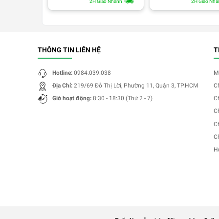
2H Giao Nhanh
2H Giao Nha
THÔNG TIN LIÊN HỆ
T
Hotline:
0984.039.038
M
Địa Chỉ:
219/69 Đỗ Thị Lời, Phường 11, Quận 3, TP.HCM
C
Giờ hoạt động:
8:30 - 18:30 (Thứ 2 - 7)
C
C
C
C
H