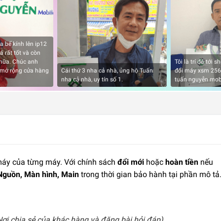
a bể kính lên ip12
á rất tốt và còn
nữa. Chúc anh
Tôi là trí đã tới
 mở rộng cửa hàng
Cái thứ 3 nha cả nhà, ủng hộ Tuấn
đổi máy xsm 256g
nha cả nhà, uy tín số 1.
tuấn nguyễn mob
 máy của từng máy. Với chính sách
đổi mới
hoặc
hoàn tiền
nếu
Nguồn, Màn hình, Main
trong thời gian bảo hành tại phần mô tả
ơi chia sẻ của khác hàng và đăng bài hỏi đáp)