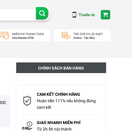
Trade-in
MIỄN PHÍ THANH TOÁN
TRẢ GÓP 0% LÃI SUẤT
Visa Master ATM
Online - Tận Nhà
CHÍNH SÁCH BÁN HÀNG
CAM KẾT CHÍNH HÃNG
Hoàn tiền 111% nếu không đúng
HDD
cam kết
GIAO NHANH MIỄN PHÍ
Từ 2h-5h nội thành