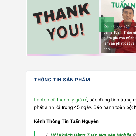
Mới đổi con s20 ultr
bên a Tuấn. Thâu gi
giảm giá cho mình 
làm ăn phát đạt và
nha.
THÔNG TIN SẢN PHẨM
Laptop cũ thanh lý giá rẻ
, báo đúng tình trạng
phát sinh lỗi trong 45 ngày. Bảo hành toàn bộ:
Kênh Thông Tin Tuấn Nguyễn
Hội Khách Hàng Tuấn Nguyễn Mobile
(N