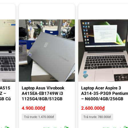
 A515
Laptop Asus Vivobook
Laptop Acer Aspire 3
Z –
A415EA-EB1749W i3
A314-35-P3G9 Pentiu
GB Cũ
1125G4/8GB/512GB
– N6000/4GB/256GB
4.900.000
₫
2.600.000
₫
Trả trước 1.470.000đ
Trả trước 780.000đ