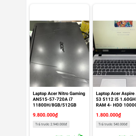
Laptop Acer Nitro Gaming
Laptop Acer Aspire
AN515-57-720A i7
53 5112 i5 1.60GH
11800H/8GB/512GB
RAM 4- HDD 1000
9.800.000
₫
1.800.000
₫
Trả trước 2.940.000đ
Trả trước 540.000đ