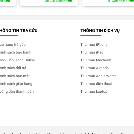
nh
2H Giao Nhanh
2H Giao Nhanh
HÔNG TIN TRA CỨU
THÔNG TIN DỊCH VỤ
ua hàng trả góp
Thu mua iPhone
hính sách bảo hành
Thu mua iPad
heck Bảo Hành Online
Thu mua Macbook
hính sách đổi trả
Thu mua Airpods
hính sách bảo mật
Thu mua Apple Watch
hính sách giao hàng
Thu mua điện thoại
ướng dẫn thanh toán
Thu mua Laptop