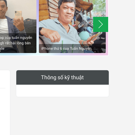
 shop của tuấn nguyễn
b rất hài lòng bên
Quảng cáo đúng
ile
iPhone thứ 6 cua Tuấn Nguyễn
quá tốt
Thông số kỹ thuật
.