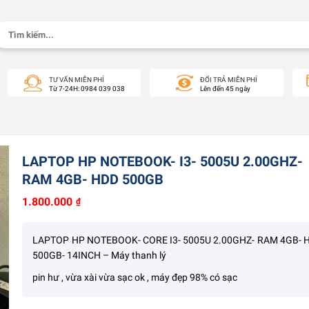
Tìm
kiếm:
TƯ VẤN MIỄN PHÍ
ĐỔI TRẢ MIỄN PHÍ
Từ 7-24H: 0984 039 038
Lên đến 45 ngày
LAPTOP HP NOTEBOOK- I3- 5005U 2.00GHZ-
RAM 4GB- HDD 500GB
1.800.000
₫
LAPTOP HP NOTEBOOK- CORE I3- 5005U 2.00GHZ- RAM 4GB- 
500GB- 14INCH – Máy thanh lý
pin hư , vừa xài vừa sạc ok , máy đẹp 98% có sạc