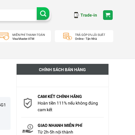
Trade-in
MIỄN PHÍ THANH TOÁN
TRẢ GÓP 0% LÃI SUẤT
Visa Master ATM
Online - Tận Nhà
CHÍNH SÁCH BÁN HÀNG
CAM KẾT CHÍNH HÃNG
Hoàn tiền 111% nếu không đúng
5G1
cam kết
GIAO NHANH MIỄN PHÍ
Từ 2h-5h nội thành