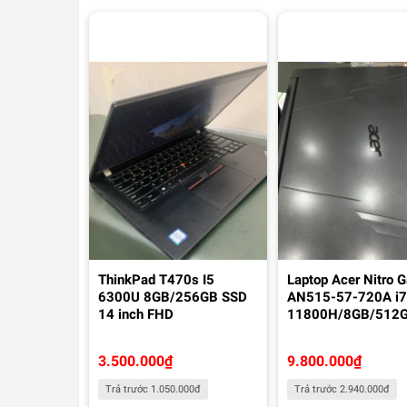
ThinkPad T470s I5
Laptop Acer Nitro 
6300U 8GB/256GB SSD
AN515-57-720A i
14 inch FHD
11800H/8GB/512
3.500.000
₫
9.800.000
₫
Trả trước 1.050.000đ
Trả trước 2.940.000đ