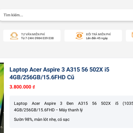
Tìm
kiếm:
TƯ VẤN MIỄN PHÍ
ĐỔI TRẢ MIỄN PHÍ
Từ 7-24H: 0984 039 038
Lên đến 45 ngày
Laptop Acer Aspire 3 A315 56 502X i5
4GB/256GB/15.6FHD Cũ
3.800.000
₫
Laptop Acer Aspire 3 Đen A315 56 502X i5 (103
4GB/256GB/15.6FHD – Máy thanh lý
Sườn 98%, màn lót nhẹ, có sạc