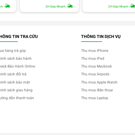
nh
2H Giao Nhanh
2H Giao Nhanh
HÔNG TIN TRA CỨU
THÔNG TIN DỊCH VỤ
ua hàng trả góp
Thu mua iPhone
hính sách bảo hành
Thu mua iPad
heck Bảo Hành Online
Thu mua Macbook
hính sách đổi trả
Thu mua Airpods
hính sách bảo mật
Thu mua Apple Watch
hính sách giao hàng
Thu mua điện thoại
ướng dẫn thanh toán
Thu mua Laptop