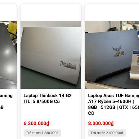
Gaming
Laptop Thinbook 14 G2
Laptop Asus TUF Gamin
7
ITL i5 8/500G Cũ
A17 Ryzen 5-4600H |
GB
8GB | 512GB | GTX 165
Cũ
6.200.000
₫
8.000.000
₫
Trả trước 1.860.000đ
Trả trước 2.400.000đ