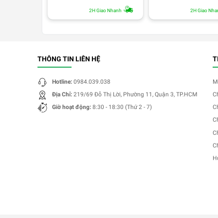
2H Giao Nhanh
2H Giao Nha
THÔNG TIN LIÊN HỆ
T
Hotline:
0984.039.038
M
Địa Chỉ:
219/69 Đỗ Thị Lời, Phường 11, Quận 3, TP.HCM
C
Giờ hoạt động:
8:30 - 18:30 (Thứ 2 - 7)
C
C
C
C
H