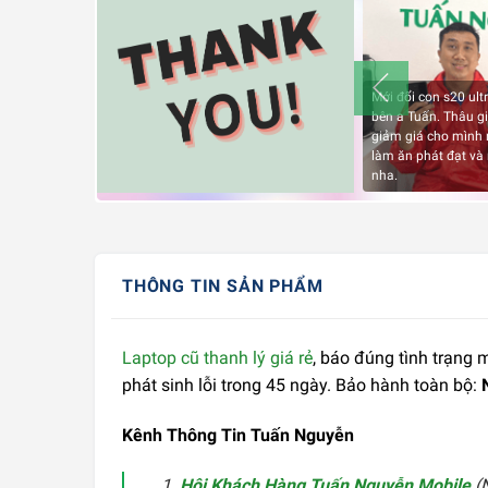
Mới đổi con s20 ultr
bên a Tuấn. Thâu gi
giảm giá cho mình 
làm ăn phát đạt và
nha.
THÔNG TIN SẢN PHẨM
Laptop cũ thanh lý giá rẻ
, báo đúng tình trạng
phát sinh lỗi trong 45 ngày. Bảo hành toàn bộ:
Kênh Thông Tin Tuấn Nguyễn
Hội Khách Hàng Tuấn Nguyễn Mobile
(N