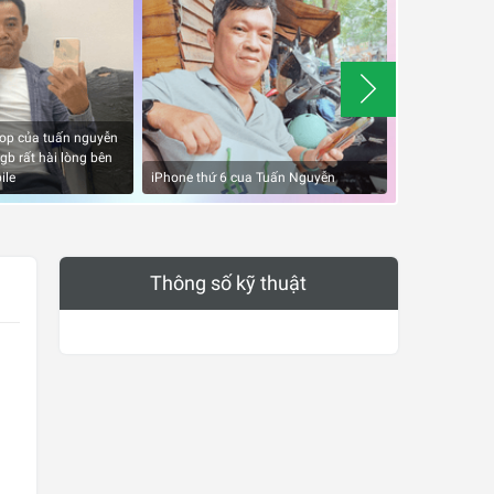
 shop của tuấn nguyễn
b rất hài lòng bên
Quảng cáo đúng
ile
iPhone thứ 6 cua Tuấn Nguyễn
quá tốt
Thông số kỹ thuật
.