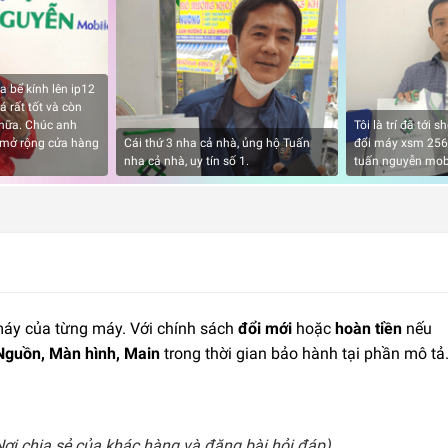
a bể kính lên ip12
á rất tốt và còn
nữa. Chúc anh
Tôi là trí đã tới
 mở rộng cửa hàng
Cái thứ 3 nha cả nhà, ủng hộ Tuấn
đổi máy xsm 256g
nha cả nhà, uy tín số 1.
tuấn nguyễn mob
 máy của từng máy. Với chính sách
đổi mới
hoặc
hoàn tiền
nếu
Nguồn, Màn hình, Main
trong thời gian bảo hành tại phần mô tả
ơi chia sẻ của khác hàng và đăng bài hỏi đáp)