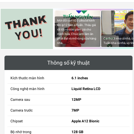
Mới đổi con s20 ultra bể kính
lên ip12 bên a Tuấn. Thâu giá
rất tốt và còn giảm giá cho
mình nữa. Chúc anh làm ăn
phát đạt và mở rộng cửa hàng
Cái thứ 3 nha cả nhà, 
nha.
Tuấn nha cả nhà, uy tín
Thông số kỹ thuật
Kích thước màn hình
6.1 inches
Công nghệ màn hình
Liquid Retina LCD
Camera sau
12MP
Camera trước
7MP
Chipset
Apple A12 Bionic
Bộ nhớ trong
128 GB