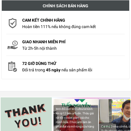
CHÍNH SÁCH BÁN HÀNG
CAM KẾT CHÍNH HÃNG
Hoàn tiền 111% nếu không đúng cam kết
GIAO NHANH MIỄN PHÍ
Từ 2h-5h nội thành
72 GIỜ DÙNG THỬ
Đổi trả trong
45 ngày
nếu sản phẩm lỗi
Mới đổi con s20 ultra bể kính
lên ip12 bên a Tuấn. Thâu giá
rất tốt và còn giảm giá cho
mình nữa. Chúc anh làm ăn
phát đạt và mở rộng cửa hàng
Cái thứ 3 nha cả nhà, 
nha.
Tuấn nha cả nhà, uy tín