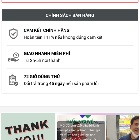
CHÍNH SÁCH BÁN HÀNG
CAM KẾT CHÍNH HÃNG
Hoàn tiền 111% nếu không đúng cam kết
GIAO NHANH MIỄN PHÍ
Từ 2h-5h nội thành
72 GIỜ DÙNG THỬ
Đổi trả trong
45 ngày
nếu sản phẩm lỗi
Mới đổi con s20 ultra bể kính
lên ip12 bên a Tuấn. Thâu giá
rất tốt và còn giảm giá cho
mình nữa. Chúc anh làm ăn