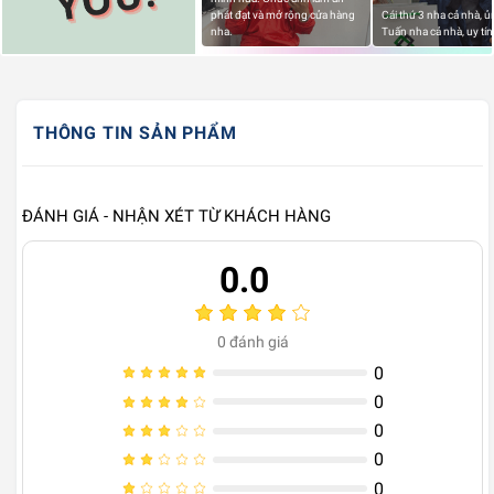
phát đạt và mở rộng cửa hàng
Cái thứ 3 nha cả nhà, 
nha.
Tuấn nha cả nhà, uy tín
THÔNG TIN SẢN PHẨM
ĐÁNH GIÁ - NHẬN XÉT TỪ KHÁCH HÀNG
0.0
0
đánh giá
0
0
0
0
0