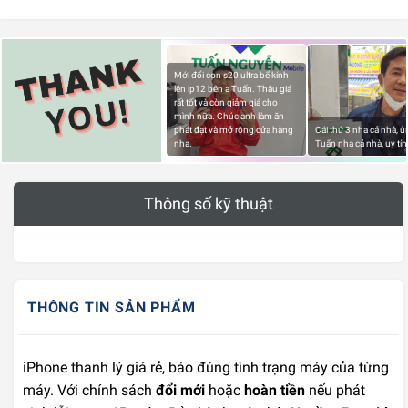
Mới đổi con s20 ultra bể kính
lên ip12 bên a Tuấn. Thâu giá
rất tốt và còn giảm giá cho
mình nữa. Chúc anh làm ăn
phát đạt và mở rộng cửa hàng
Cái thứ 3 nha cả nhà, 
nha.
Tuấn nha cả nhà, uy tín
Thông số kỹ thuật
THÔNG TIN SẢN PHẨM
iPhone thanh lý giá rẻ, báo đúng tình trạng máy của từng
máy. Với chính sách
đổi mới
hoặc
hoàn tiền
nếu phát