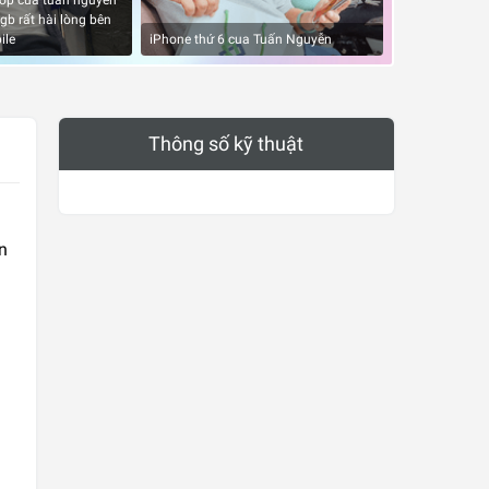
 shop của tuấn nguyễn
b rất hài lòng bên
Quảng cáo đúng
ile
iPhone thứ 6 cua Tuấn Nguyễn
quá tốt
Thông số kỹ thuật
n