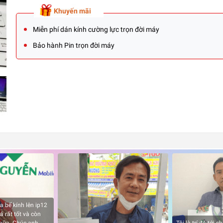
Khuyến mãi
Miễn phí dán kính cường lực trọn đời máy
Bảo hành Pin trọn đời máy
a bể kính lên ip12
á rất tốt và còn