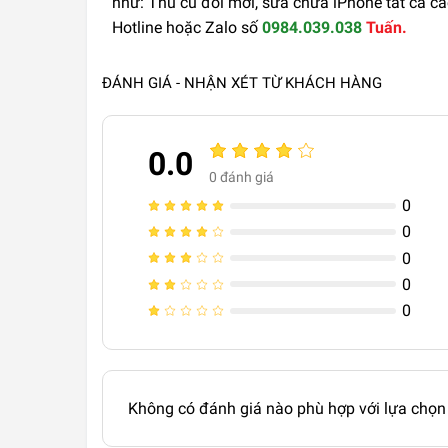
như: Thu cũ đổi mới, sửa chữa iPhone tất cả các
Hotline hoặc Zalo số
0984.039.038
Tuấn.
ĐÁNH GIÁ - NHẬN XÉT TỪ KHÁCH HÀNG
0.0
0
đánh giá
0
0
0
0
0
Không có đánh giá nào phù hợp với lựa chọn