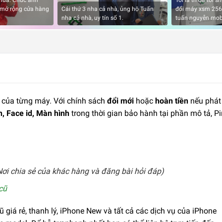
nữa. Chúc anh
Tôi là trí đã tới
 mở rộng cửa hàng
Cái thứ 3 nha cả nhà, ủng hộ Tuấn
đổi máy xsm 256g
nha cả nhà, uy tín số 1.
tuấn nguyễn mob
y của từng máy. Với chính sách
đổi mới
hoặc
hoàn tiền
nếu phát
, Face id, Màn hình
trong thời gian bảo hành tại phần mô tả, Pi
ơi chia sẻ của khác hàng và đăng bài hỏi đáp)
cũ
iá rẻ, thanh lý, iPhone New và tất cả các dịch vụ của iPhone