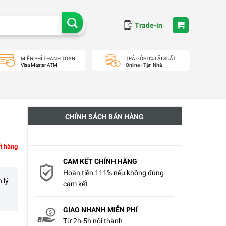
Trade-in
MIỄN PHÍ THANH TOÁN
TRẢ GÓP 0% LÃI SUẤT
Visa Master ATM
Online - Tận Nhà
h
CHÍNH SÁCH BÁN HÀNG
t hàng
CAM KẾT CHÍNH HÃNG
Hoàn tiền 111% nếu không đúng
 lý
cam kết
GIAO NHANH MIỄN PHÍ
Từ 2h-5h nội thành