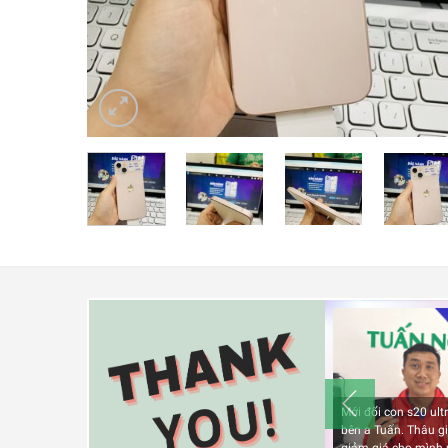
Check Bảo Hành
Liên hệ
Mới đổi con s20 ultr
bên a Tuấn. Thâu gi