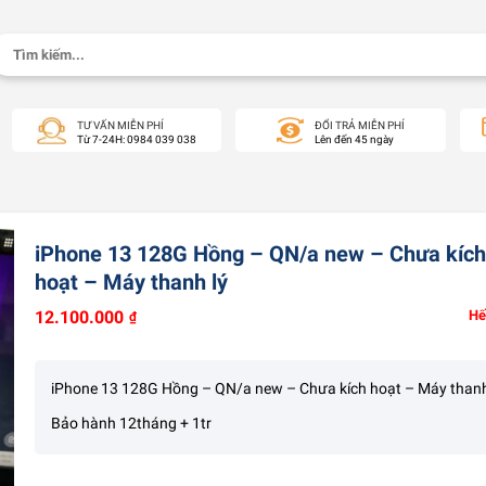
Tìm
kiếm:
TƯ VẤN MIỄN PHÍ
ĐỔI TRẢ MIỄN PHÍ
Từ 7-24H: 0984 039 038
Lên đến 45 ngày
iPhone 13 128G Hồng – QN/a new – Chưa kíc
hoạt – Máy thanh lý
12.100.000
Hế
₫
iPhone 13 128G Hồng – QN/a new – Chưa kích hoạt – Máy thanh
Bảo hành 12tháng + 1tr