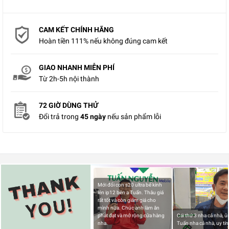
CAM KẾT CHÍNH HÃNG
Hoàn tiền 111% nếu không đúng cam kết
GIAO NHANH MIỄN PHÍ
Từ 2h-5h nội thành
72 GIỜ DÙNG THỬ
Đổi trả trong
45 ngày
nếu sản phẩm lỗi
Mới đổi con s20 ultra bể kính
lên ip12 bên a Tuấn. Thâu giá
rất tốt và còn giảm giá cho
mình nữa. Chúc anh làm ăn
phát đạt và mở rộng cửa hàng
Cái thứ 3 nha cả nhà, 
nha.
Tuấn nha cả nhà, uy tín