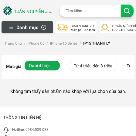
Skip
Tìm
to
kiếm:
content
GIAO NHANH 2H
TƯ VẤN MIỄN PHÍ
Danh mục
Miễn phí - An toàn
Từ 7-24H: 0984 0
iPhone Thanh Lý
/
/
/
IP15 THANH LÝ
Trang Chủ
IPhone Cũ
IPhone 15 Series
Macbook cũ
Apple Watch cũ
Dưới 4 triệu
Từ 4 triệu đến 8 triệu
Từ 8 
Mức giá
iPad cũ
Samsung Cũ
Laptop cũ
Không tìm thấy sản phẩm nào khớp với lựa chọn của bạn.
Máy Ảnh Cũ
Máy PS Cũ
Khách Hàng
THÔNG TIN LIÊN HỆ
Mua Hàng Trả Góp
Hotline:
0984.039.038
Check Bảo Hành