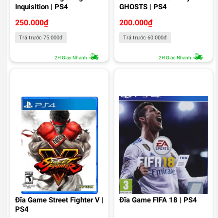
Inquisition | PS4
GHOSTS | PS4
250.000
₫
200.000
₫
Trả trước 75.000đ
Trả trước 60.000đ
2H Giao Nhanh
2H Giao Nhanh
Đĩa Game Street Fighter V |
Đĩa Game FIFA 18 | PS4
PS4