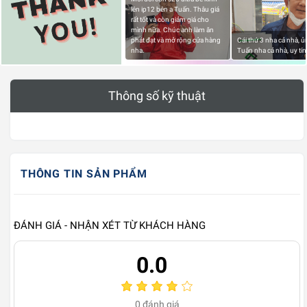
lên ip12 bên a Tuấn. Thâu giá
rất tốt và còn giảm giá cho
mình nữa. Chúc anh làm ăn
phát đạt và mở rộng cửa hàng
Cái thứ 3 nha cả nhà, 
nha.
Tuấn nha cả nhà, uy tín
Thông số kỹ thuật
THÔNG TIN SẢN PHẨM
ĐÁNH GIÁ - NHẬN XÉT TỪ KHÁCH HÀNG
0.0
0
đánh giá