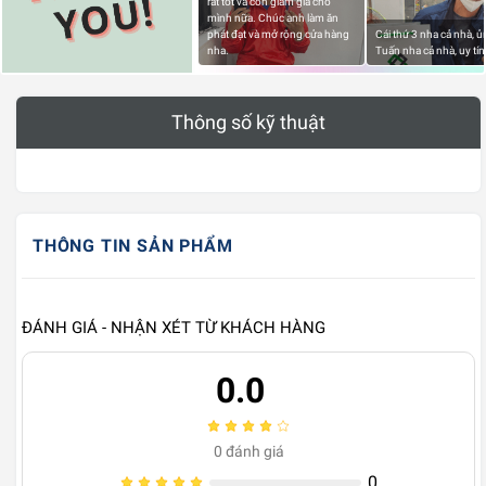
rất tốt và còn giảm giá cho
mình nữa. Chúc anh làm ăn
phát đạt và mở rộng cửa hàng
Cái thứ 3 nha cả nhà, 
nha.
Tuấn nha cả nhà, uy tín
Thông số kỹ thuật
THÔNG TIN SẢN PHẨM
ĐÁNH GIÁ - NHẬN XÉT TỪ KHÁCH HÀNG
0.0
0
đánh giá
0