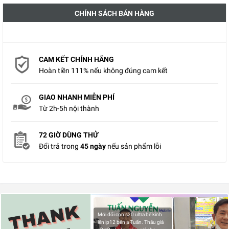
CHÍNH SÁCH BÁN HÀNG
CAM KẾT CHÍNH HÃNG
Hoàn tiền 111% nếu không đúng cam kết
GIAO NHANH MIỄN PHÍ
Từ 2h-5h nội thành
72 GIỜ DÙNG THỬ
Đổi trả trong
45 ngày
nếu sản phẩm lỗi
Mới đổi con s20 ultra bể kính
lên ip12 bên a Tuấn. Thâu giá