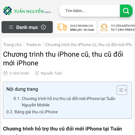
Skip
Tìm
to
kiếm:
content
GIAO NHANH 2H
TƯ VẤN MIỄN PHÍ
Danh mục
Miễn phí - An toàn
Từ 7-24H: 0984 0
iPhone Thanh Lý
Trang chủ
Trade-in
Chương trình thu iPhone cũ, thu cũ đổi mới iPho
Macbook cũ
Chương trình thu iPhone cũ, thu cũ đổi
Apple Watch cũ
mới iPhone
iPad cũ
2 năm trước
Nguyễn Tuấn
Samsung Cũ
Laptop cũ
Nội dung trang
Máy Ảnh Cũ
Chương trình hỗ trợ thu cũ đổi mới iPhone tại Tuấn
Nguyễn Mobile
Máy PS Cũ
Bảng giá thu cũ iPhone
Khách Hàng
Mua Hàng Trả Góp
Chương trình hỗ trợ thu cũ đổi mới iPhone tại Tuấn
Check Bảo Hành