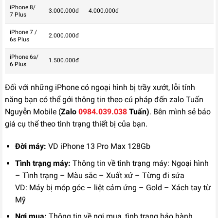
iPhone 8/
3.000.000đ
4.000.000đ
7 Plus
iPhone 7 /
2.000.000đ
6s Plus
iPhone 6s/
1.500.000đ
6 Plus
Đối với những iPhone có ngoại hình bị trầy xướt, lỗi tính
năng bạn có thể gới thông tin theo cú pháp đến zalo Tuấn
Nguyễn Mobile (
Zalo
0984.039.038
Tuấn)
. Bên mình sẻ báo
giá cụ thể theo tình trạng thiết bị của bạn.
Đời máy:
VD iPhone 13 Pro Max 128Gb
Tình trạng máy:
Thông tin về tình trạng máy: Ngoại hình
– Tình trạng – Màu sắc – Xuất xứ – Từng đi sửa
VD: Máy bị móp góc – liệt cảm ứng – Gold – Xách tay từ
Mỹ
Nơi mua:
Thông tin về nơi mua, tình trạng bảo hành