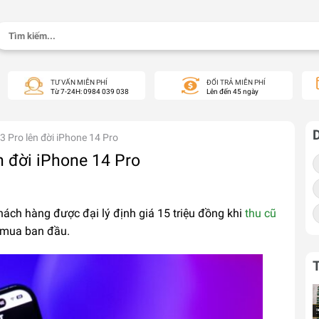
Tìm
kiếm:
TƯ VẤN MIỄN PHÍ
ĐỔI TRẢ MIỄN PHÍ
Từ 7-24H: 0984 039 038
Lên đến 45 ngày
13 Pro lên đời iPhone 14 Pro
n đời iPhone 14 Pro
hách hàng được đại lý định giá 15 triệu đồng khi
thu cũ
á mua ban đầu.