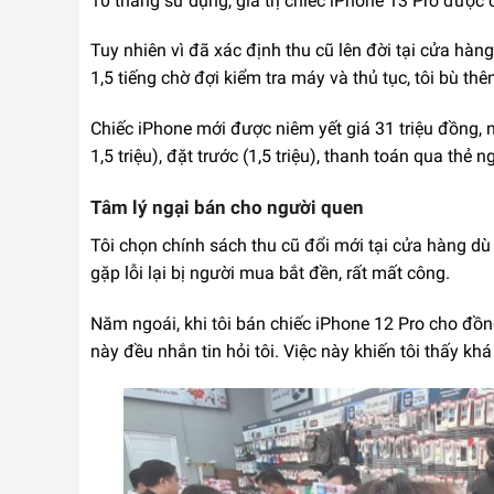
10 tháng sử dụng, giá trị chiếc iPhone 13 Pro được 
Tuy nhiên vì đã xác định thu cũ lên đời tại cửa hà
1,5 tiếng chờ đợi kiểm tra máy và thủ tục, tôi bù th
Chiếc iPhone mới được niêm yết giá 31 triệu đồng,
1,5 triệu), đặt trước (1,5 triệu), thanh toán qua thẻ 
Tâm lý ngại bán cho người quen
Tôi chọn chính sách thu cũ đổi mới tại cửa hàng dù
gặp lỗi lại bị người mua bắt đền, rất mất công.
Năm ngoái, khi tôi bán chiếc iPhone 12 Pro cho đồng
này đều nhắn tin hỏi tôi. Việc này khiến tôi thấy kh