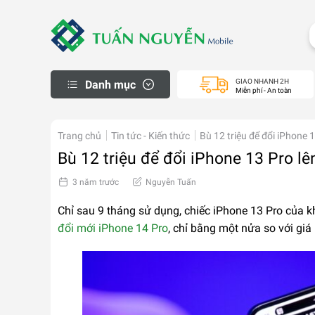
Skip
to
content
GIAO NHANH 2H
Danh mục
Miễn phí - An toàn
iPhone Thanh Lý
Macbook cũ
Trang chủ
Tin tức - Kiến thức
Bù 12 triệu để đổi iPhone 
Bù 12 triệu để đổi iPhone 13 Pro lê
Apple Watch cũ
iPad cũ
3 năm trước
Nguyễn Tuấn
Samsung Cũ
Chỉ sau 9 tháng sử dụng, chiếc iPhone 13 Pro của k
Laptop cũ
đổi mới iPhone 14 Pro
, chỉ bằng một nửa so với gi
Máy Ảnh Cũ
Máy PS Cũ
Khách Hàng
Mua Hàng Trả Góp