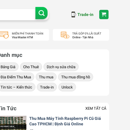
Trade-in
MIỄN PHÍ THANH TOÁN
TRẢ GÓP 0% LÃI SUẤT
Visa Master ATM
Online - Tận Nhà
Danh mục
Bảng Giá
Cho Thuê
Dịch vụ sửa chữa
Địa Điểm Thu Mua
Thu mua
Thu mua đồng hồ
Tin tức – Kiến thức
Trade-in
Unlock
Tin Tức
XEM TẤT CẢ
Thu Mua Máy Tính Raspberry Pi Cũ Giá
Cao TPHCM | Định Giá Online