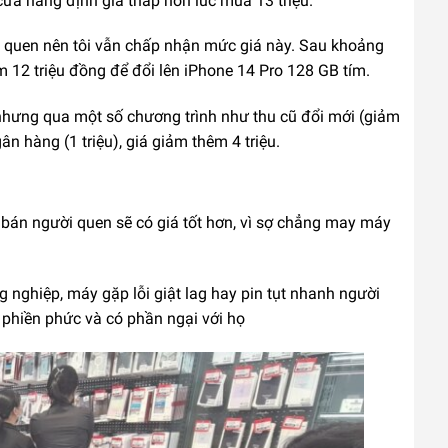
cửa hàng định giá thấp hơn lúc mua 13 triệu.
ng quen nên tôi vẫn chấp nhận mức giá này. Sau khoảng
êm 12 triệu đồng để đổi lên iPhone 14 Pro 128 GB tím.
 nhưng qua một số chương trình như thu cũ đổi mới (giảm
ngân hàng (1 triệu), giá giảm thêm 4 triệu.
 bán người quen sẽ có giá tốt hơn, vì sợ chẳng may máy
 nghiệp, máy gặp lỗi giật lag hay pin tụt nhanh người
á phiền phức và có phần ngại với họ