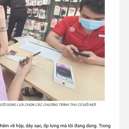
GƯỜI DÙNG LỰA CHỌN CÁC CHƯƠNG TRÌNH THU CŨ ĐỔI MỚI
hêm về hộp, dây sạc, ốp lưng mà tôi đang dùng. Trong