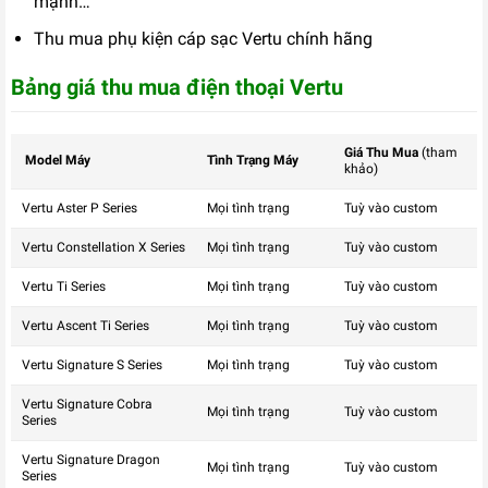
mạnh…
Thu mua phụ kiện cáp sạc Vertu chính hãng
Bảng giá thu mua điện thoại Vertu
Giá Thu Mua
(tham
Model Máy
Tình Trạng Máy
khảo)
Vertu Aster P Series
Mọi tình trạng
Tuỳ vào custom
Vertu Constellation X Series
Mọi tình trạng
Tuỳ vào custom
Vertu Ti Series
Mọi tình trạng
Tuỳ vào custom
Vertu Ascent Ti Series
Mọi tình trạng
Tuỳ vào custom
Vertu Signature S Series
Mọi tình trạng
Tuỳ vào custom
Vertu Signature Cobra
Mọi tình trạng
Tuỳ vào custom
Series
Vertu Signature Dragon
Mọi tình trạng
Tuỳ vào custom
Series