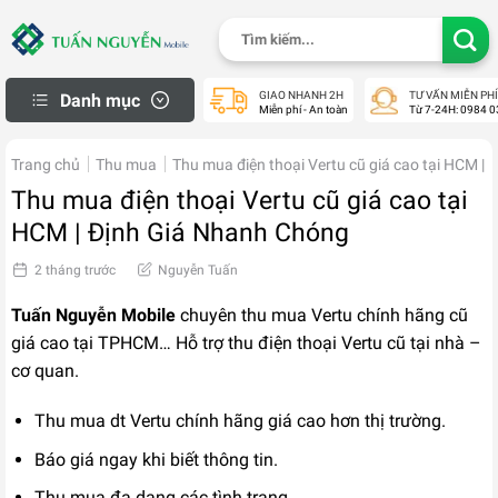
Skip
Tìm
to
kiếm:
content
GIAO NHANH 2H
TƯ VẤN MIỄN PHÍ
Danh mục
Miễn phí - An toàn
Từ 7-24H: 0984 0
iPhone Thanh Lý
Trang chủ
Thu mua
Thu mua điện thoại Vertu cũ giá cao tại HCM |
Macbook cũ
Thu mua điện thoại Vertu cũ giá cao tại
Apple Watch cũ
HCM | Định Giá Nhanh Chóng
iPad cũ
2 tháng trước
Nguyễn Tuấn
Samsung Cũ
Tuấn Nguyễn Mobile
chuyên thu mua Vertu chính hãng cũ
Laptop cũ
giá cao tại TPHCM… Hỗ trợ thu điện thoại Vertu cũ tại nhà –
Máy Ảnh Cũ
cơ quan.
Máy PS Cũ
Thu mua dt Vertu chính hãng giá cao hơn thị trường.
Khách Hàng
Báo giá ngay khi biết thông tin.
Mua Hàng Trả Góp
Thu mua đa dạng các tình trạng.
Check Bảo Hành