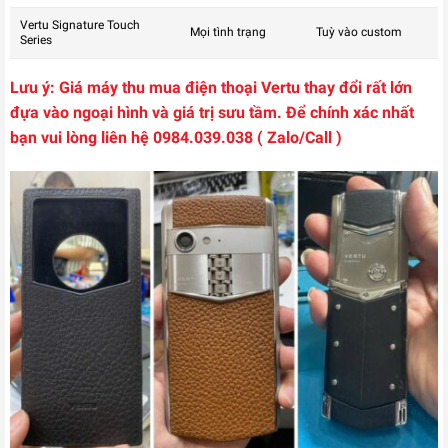
Vertu Signature Touch
Mọi tình trạng
Tuỳ vào custom
Series
Lưu ý: Giá máy thu mua điện thoại Vertu thay đổi rất lớn
đựa vào ngoại hình và giá trị sưu tầm. Để chính xác nhất
bạn vui lòng liên hệ 0984.039.038 ( Zalo/Call )