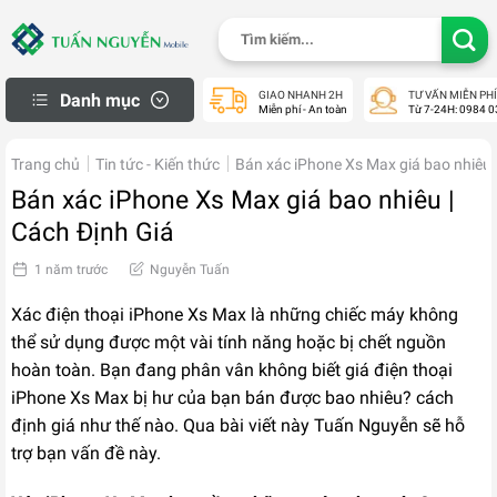
Skip
Tìm
to
kiếm:
content
GIAO NHANH 2H
TƯ VẤN MIỄN PHÍ
Danh mục
Miễn phí - An toàn
Từ 7-24H: 0984 0
iPhone Thanh Lý
Trang chủ
Tin tức - Kiến thức
Bán xác iPhone Xs Max giá bao nhiêu 
Macbook cũ
Bán xác iPhone Xs Max giá bao nhiêu |
Apple Watch cũ
Cách Định Giá
iPad cũ
1 năm trước
Nguyễn Tuấn
Samsung Cũ
Xác điện thoại iPhone Xs Max là những chiếc máy không
Laptop cũ
thể sử dụng được một vài tính năng hoặc bị chết nguồn
Máy Ảnh Cũ
hoàn toàn. Bạn đang phân vân không biết giá điện thoại
Máy PS Cũ
iPhone Xs Max bị hư của bạn bán được bao nhiêu? cách
định giá như thế nào. Qua bài viết này Tuấn Nguyễn sẽ hỗ
Khách Hàng
trợ bạn vấn đề này.
Mua Hàng Trả Góp
Check Bảo Hành