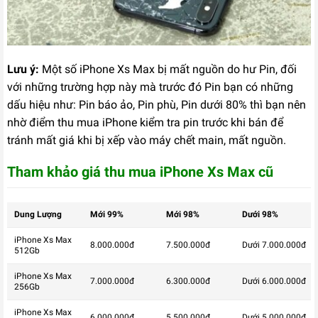
Lưu ý:
Một số iPhone Xs Max bị mất nguồn do hư Pin, đối
với những trường hợp này mà trước đó Pin bạn có những
dấu hiệu như: Pin báo ảo, Pin phù, Pin dưới 80% thì bạn nên
nhờ điểm thu mua iPhone kiểm tra pin trước khi bán để
tránh mất giá khi bị xếp vào máy chết main, mất nguồn.
Tham khảo giá thu mua iPhone Xs Max cũ
Dung Lượng
Mới 99%
Mới 98%
Dưới 98%
iPhone Xs Max
8.000.000đ
7.500.000đ
Dưới 7.000.000đ
512Gb
iPhone Xs Max
7.000.000đ
6.300.000đ
Dưới 6.000.000đ
256Gb
iPhone Xs Max
6.000.000đ
5.500.000đ
Dưới 5.000.000đ