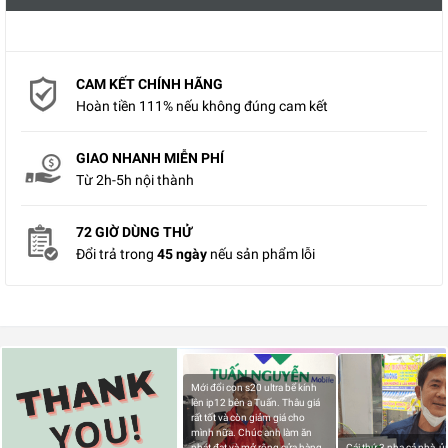
CAM KẾT CHÍNH HÃNG
Hoàn tiền 111% nếu không đúng cam kết
GIAO NHANH MIỄN PHÍ
Từ 2h-5h nội thành
72 GIỜ DÙNG THỬ
Đổi trả trong
45 ngày
nếu sản phẩm lỗi
Mới đổi con s20 ultra bể kính
lên ip12 bên a Tuấn. Thâu giá
rất tốt và còn giảm giá cho
mình nữa. Chúc anh làm ăn
phát đạt và mở rộng cửa hàng
Cái thứ 3 nha cả nhà, 