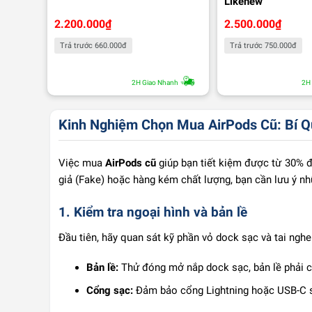
Likenew
2.200.000
₫
2.500.000
₫
Trả trước 660.000đ
Trả trước 750.000đ
2H Giao Nhanh
2H
Kinh Nghiệm Chọn Mua AirPods Cũ: Bí Q
Việc mua
AirPods cũ
giúp bạn tiết kiệm được từ 30% đ
giả (Fake) hoặc hàng kém chất lượng, bạn cần lưu ý n
1. Kiểm tra ngoại hình và bản lề
Đầu tiên, hãy quan sát kỹ phần vỏ dock sạc và tai ngh
Bản lề:
Thử đóng mở nắp dock sạc, bản lề phải ch
Cổng sạc:
Đảm bảo cổng Lightning hoặc USB-C sạc