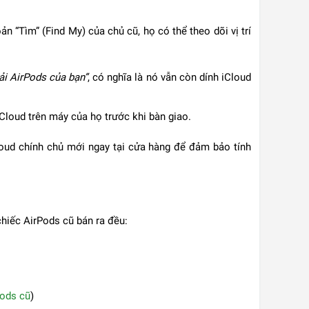
n “Tìm” (Find My) của chủ cũ, họ có thể theo dõi vị trí
ải AirPods của bạn”
, có nghĩa là nó vẫn còn dính iCloud
iCloud trên máy của họ trước khi bàn giao.
loud chính chủ mới ngay tại cửa hàng để đảm bảo tính
chiếc AirPods cũ bán ra đều:
pods cũ
)