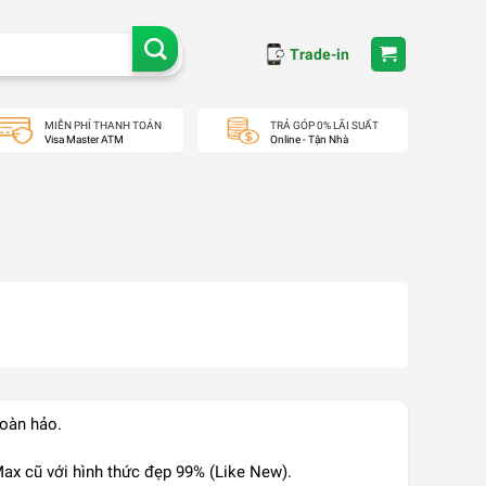
Trade-in
MIỄN PHÍ THANH TOÁN
TRẢ GÓP 0% LÃI SUẤT
Visa Master ATM
Online - Tận Nhà
hoàn hảo.
ax cũ với hình thức đẹp 99% (Like New).