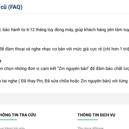
 cũ (FAQ)
 bảo hành từ 6-12 tháng tùy dòng máy, giúp khách hàng yên tâm tuy
để đàm thoại và nghe nhạc cơ bản với mức giá cực rẻ (chỉ hơn 1 tri
?
ên chọn những đơn vị cam kết “Zin nguyên bản” để đảm bảo chất lượn
 tai nghe ( Đã thay Pin, Đã sửa chữa hoặc Zin nguyên bản) với từn
HÔNG TIN TRA CỨU
THÔNG TIN DỊCH VỤ
ua hàng trả góp
Thu mua iPhone