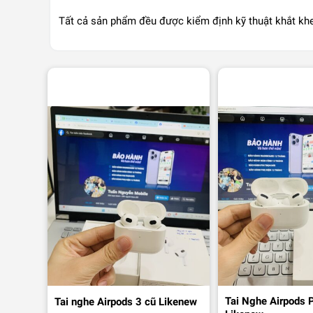
Tất cả sản phẩm đều được kiểm định kỹ thuật khắt khe
Check Bảo Hành
Liên hệ
Tai Nghe Airpods 
Tai nghe Airpods 3 cũ Likenew