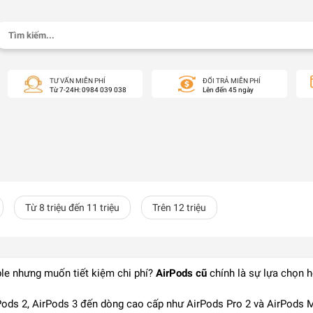
Tìm
kiếm:
TƯ VẤN MIỄN PHÍ
ĐỔI TRẢ MIỄN PHÍ
Từ 7-24H: 0984 039 038
Lên đến 45 ngày
Từ 8 triệu đến 11 triệu
Trên 12 triệu
le nhưng muốn tiết kiệm chi phí?
AirPods cũ
chính là sự lựa chọn 
ods 2, AirPods 3 đến dòng cao cấp như AirPods Pro 2 và AirPods M