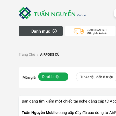
Skip
to
content
GIAO NHANH 2H
Danh mục
Miễn phí - An toàn
iPhone Thanh Lý
Macbook cũ
Trang Chủ
/
AIRPODS CŨ
Apple Watch cũ
iPad cũ
Samsung Cũ
Dưới 4 triệu
Từ 4 triệu đến 8 triệu
Mức giá
Laptop cũ
Máy Ảnh Cũ
Máy PS Cũ
Bạn đang tìm kiếm một chiếc tai nghe đẳng cấp từ App
Khách Hàng
Tuấn Nguyễn Mobile
cung cấp đầy đủ các dòng từ AirP
Mua Hàng Trả Góp