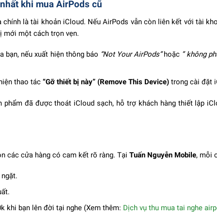
 nhất khi mua AirPods cũ
hính là tài khoản iCloud. Nếu AirPods vẫn còn liên kết với tài khoả
bị mới một cách trọn vẹn.
ủa bạn, nếu xuất hiện thông báo
“Not Your AirPods”
hoặc
” không ph
hiện thao tác
“Gỡ thiết bị này” (Remove This Device)
trong cài đặt 
phẩm đã được thoát iCloud sạch, hỗ trợ khách hàng thiết lập iC
ọn các cửa hàng có cam kết rõ ràng. Tại
Tuấn Nguyễn Mobile
, mỗi 
 ngặt.
uất.
k khi bạn lên đời tại nghe (Xem thêm:
Dịch vụ thu mua tai nghe air