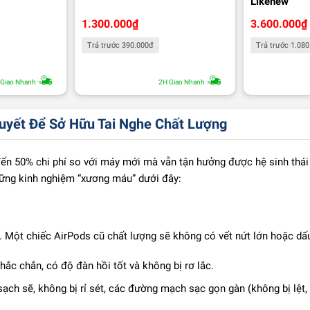
Likenew
1.300.000
₫
3.600.000
₫
Trả trước 390.000đ
Trả trước 1.08
 Giao Nhanh
2H Giao Nhanh
uyết Để Sở Hữu Tai Nghe Chất Lượng
ến 50% chi phí so với máy mới mà vẫn tận hưởng được hệ sinh thái 
hững kinh nghiệm “xương máu” dưới đây:
e. Một chiếc AirPods cũ chất lượng sẽ không có vết nứt lớn hoặc dấ
ắc chắn, có độ đàn hồi tốt và không bị rơ lắc.
h sẽ, không bị rỉ sét, các đường mạch sạc gọn gàn (không bị lệt, 